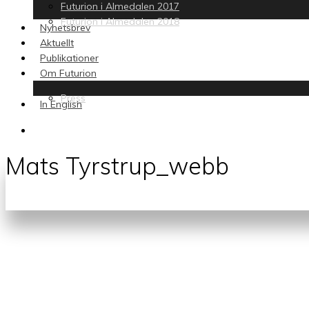
Futurion i Almedalen 2017
Futurion i Almedalen 2018
Nyhetsbrev
Aktuellt
Publikationer
Om Futurion
Press
In English
search
Mats Tyrstrup_webb