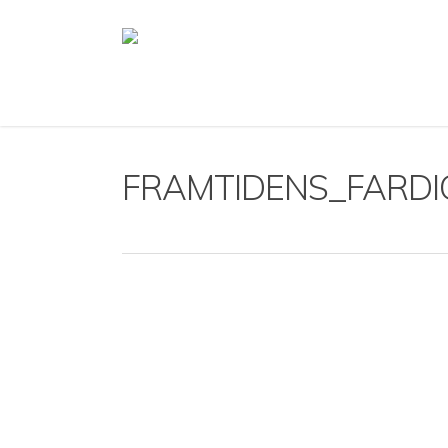
Skip
to
main
content
FRAMTIDENS_FARDI