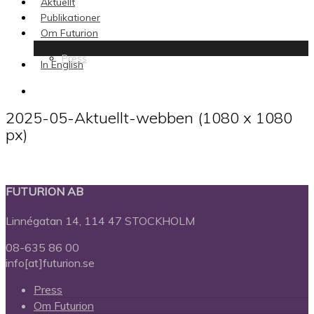
Aktuellt
Publikationer
Om Futurion
Press
In English
search
2025-05-Aktuellt-webben (1080 x 1080
px)
FUTURION AB
Linnégatan 14, 114 47 STOCKHOLM
08-635 86 00
info[at]futurion.se
Press
Om Futurion