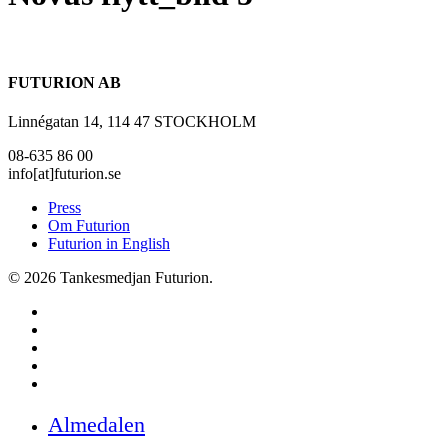
FUTURION AB
Linnégatan 14, 114 47 STOCKHOLM
08-635 86 00
info[at]futurion.se
Press
Om Futurion
Futurion in English
© 2026 Tankesmedjan Futurion.
twitter
facebook
linkedin
instagram
spotify
Close
Almedalen
Menu