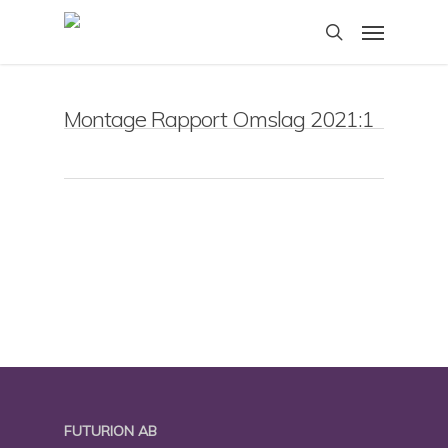
Skip
Menu
to
search
main
content
Montage Rapport Omslag 2021:1
FUTURION AB