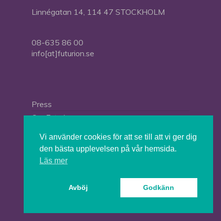
Linnégatan 14, 114 47 STOCKHOLM
08-635 86 00
info[at]futurion.se
Press
Om Futurion
Futurion in English
Vi använder cookies för att se till att vi ger dig
den bästa upplevelsen på vår hemsida.
Läs mer
© 2026 Tankesmedjan Futurion.
Avböj
Godkänn
twitter
facebook
linkedin
instagram
spotify