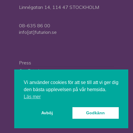
Linnégatan 14, 114 47 STOCKHOLM
08-635 86 00
info[at]futurion.se
Press
Om Futurion
Futurion in English
Vi använder cookies för att se till att vi ger dig
den bästa upplevelsen på vår hemsida.
Läs mer
© 2026 Tankesmedjan Futurion.
Avböj
Godkänn
twitter
facebook
linkedin
instagram
spotify