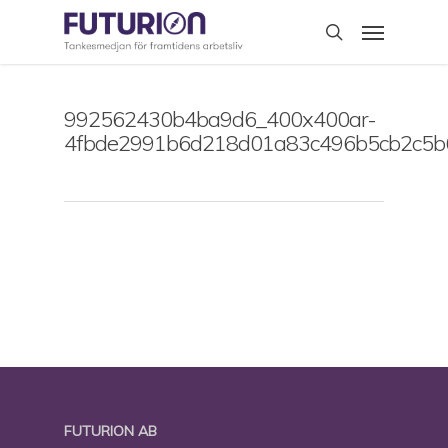
Skip
Menu
to
search
main
content
992562430b4ba9d6_400x400ar-
4fbde2991b6d218d01a83c496b5cb2c5b
FUTURION AB