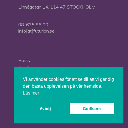
Linnégatan 14, 114 47 STOCKHOLM
08-635 86 00
info[at]futurion.se
Press
Om Futurion
Futurion in English
Vi använder cookies för att se till att vi ger dig
den bästa upplevelsen på vår hemsida.
Läs mer
© 2026 Tankesmedjan Futurion.
Avböj
Godkänn
twitter
facebook
linkedin
instagram
spotify