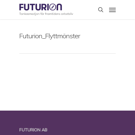
Skip
Menu
to
search
main
content
Futurion_Flyttmönster
FUTURION AB