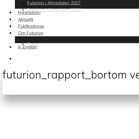
Futurion i Almedalen 2017
Futurion i Almedalen 2018
Nyhetsbrev
Aktuellt
Publikationer
Om Futurion
Press
In English
search
futurion_rapport_bortom v