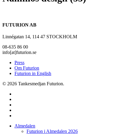
FUTURION AB
Linnégatan 14, 114 47 STOCKHOLM
08-635 86 00
info[at]futurion.se
Press
Om Futurion
Futurion in English
© 2026 Tankesmedjan Futurion.
twitter
facebook
linkedin
instagram
spotify
Close
Almedalen
Menu
Futurion i Almedalen 2026