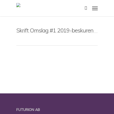
Skip
Menu
to
search
main
content
Skrift Omslag #1 2019-beskuren
FUTURION AB