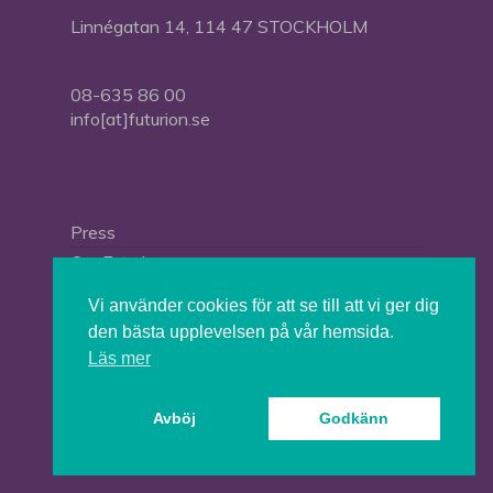
Linnégatan 14, 114 47 STOCKHOLM
08-635 86 00
info[at]futurion.se
Press
Om Futurion
Futurion in English
Vi använder cookies för att se till att vi ger dig
den bästa upplevelsen på vår hemsida.
Läs mer
© 2026 Tankesmedjan Futurion.
Avböj
Godkänn
twitter
facebook
linkedin
instagram
spotify