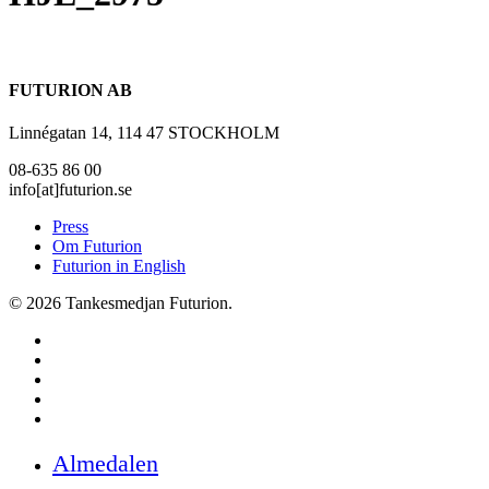
FUTURION AB
Linnégatan 14, 114 47 STOCKHOLM
08-635 86 00
info[at]futurion.se
Press
Om Futurion
Futurion in English
© 2026 Tankesmedjan Futurion.
twitter
facebook
linkedin
instagram
spotify
Close
Almedalen
Menu