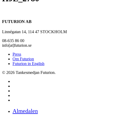
FUTURION AB
Linnégatan 14, 114 47 STOCKHOLM
08-635 86 00
info[at]futurion.se
Press
Om Futurion
Futurion in English
© 2026 Tankesmedjan Futurion.
twitter
facebook
linkedin
instagram
spotify
Close
Almedalen
Menu