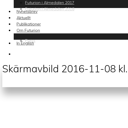
Futurion i Almedalen 2017
Futurion i Almedalen 2018
Nyhetsbrev
Aktuellt
Publikationer
Om Futurion
Press
In English
search
Skärmavbild 2016-11-08 kl.