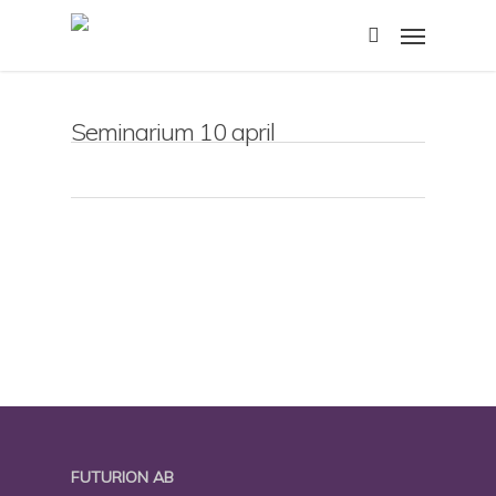
Skip
Menu
to
search
main
content
Seminarium 10 april
FUTURION AB