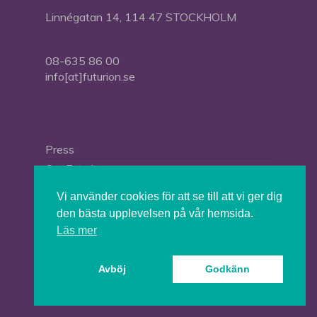
Linnégatan 14, 114 47 STOCKHOLM
08-635 86 00
info[at]futurion.se
Press
Om Futurion
Futurion in English
Vi använder cookies för att se till att vi ger dig
den bästa upplevelsen på vår hemsida.
Läs mer
© 2026 Tankesmedjan Futurion.
Avböj
Godkänn
twitter
facebook
linkedin
instagram
spotify