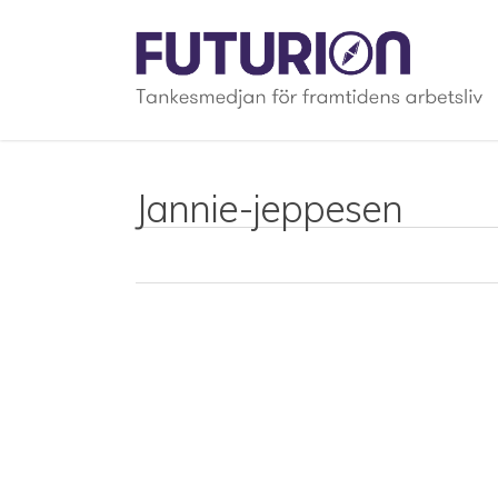
Skip
to
main
content
Jannie-jeppesen