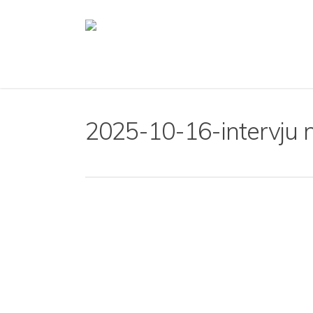
Skip
to
main
content
2025-10-16-intervju 