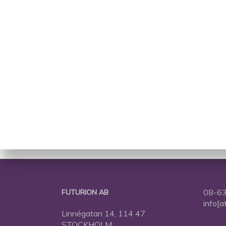
08-63
FUTURION AB
info[a
Linnégatan 14, 114 47
STOCKHOLM