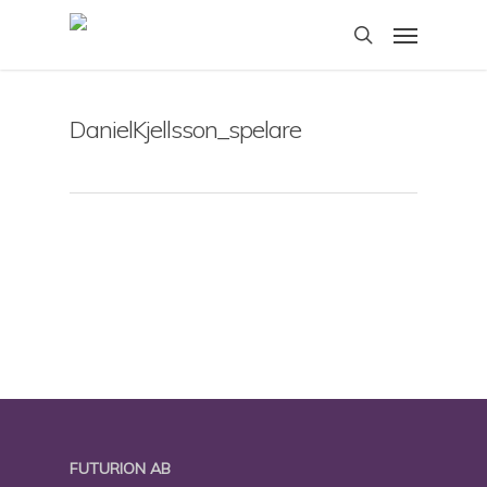
Skip
Menu
to
search
main
content
DanielKjellsson_spelare
FUTURION AB