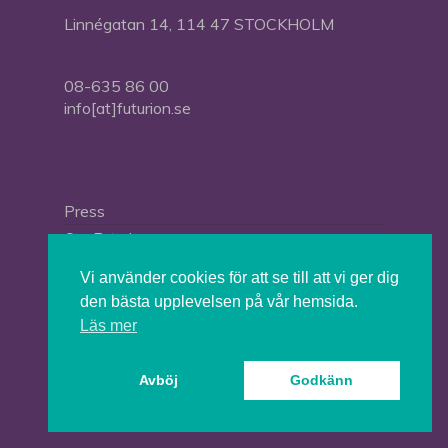
Linnégatan 14, 114 47 STOCKHOLM
08-635 86 00
info[at]futurion.se
Press
Om Futurion
Futurion in English
Vi använder cookies för att se till att vi ger dig
den bästa upplevelsen på vår hemsida.
Läs mer
© 2026 Tankesmedjan Futurion.
Avböj
Godkänn
twitter
facebook
linkedin
instagram
spotify