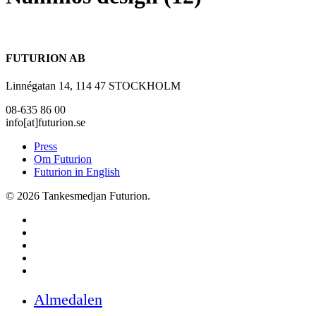
FUTURION AB
Linnégatan 14, 114 47 STOCKHOLM
08-635 86 00
info[at]futurion.se
Press
Om Futurion
Futurion in English
© 2026 Tankesmedjan Futurion.
twitter
facebook
linkedin
instagram
spotify
Close
Almedalen
Menu