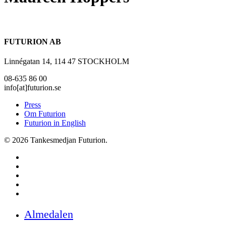
FUTURION AB
Linnégatan 14, 114 47 STOCKHOLM
08-635 86 00
info[at]futurion.se
Press
Om Futurion
Futurion in English
© 2026 Tankesmedjan Futurion.
twitter
facebook
linkedin
instagram
spotify
Close
Almedalen
Menu