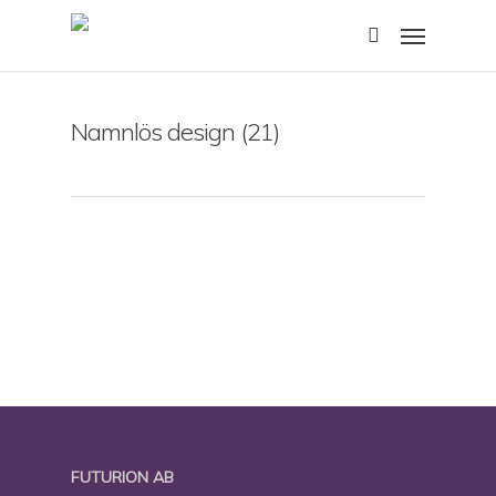
Skip
Menu
to
search
main
content
Namnlös design (21)
FUTURION AB