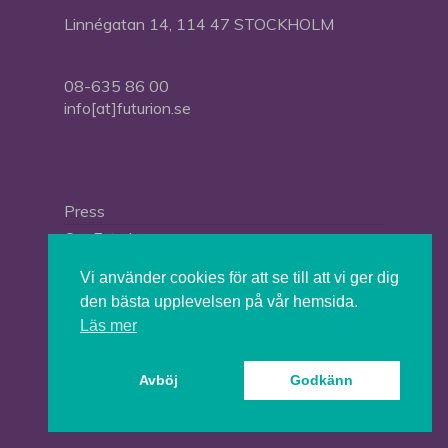
Linnégatan 14, 114 47 STOCKHOLM
08-635 86 00
info[at]futurion.se
Press
Om Futurion
Futurion in English
Vi använder cookies för att se till att vi ger dig
den bästa upplevelsen på vår hemsida.
Läs mer
© 2026 Tankesmedjan Futurion.
Avböj
Godkänn
twitter
facebook
linkedin
instagram
spotify