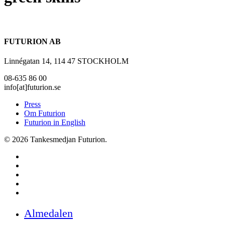
FUTURION AB
Linnégatan 14, 114 47 STOCKHOLM
08-635 86 00
info[at]futurion.se
Press
Om Futurion
Futurion in English
© 2026 Tankesmedjan Futurion.
twitter
facebook
linkedin
instagram
spotify
Close
Almedalen
Menu