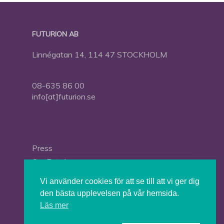
FUTURION AB
Linnégatan 14, 114 47 STOCKHOLM
08-635 86 00
info[at]futurion.se
Press
Om Futurion
Futurion in English
Vi använder cookies för att se till att vi ger dig
den bästa upplevelsen på vår hemsida.
Läs mer