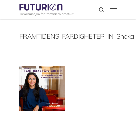
Skip
Menu
to
search
main
content
FRAMTIDENS_FARDIGHETER_IN_Shoka