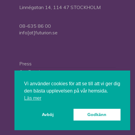
Linnégatan 14, 114 47 STOCKHOLM
08-635 86 00
info[at]futurion.se
Press
Om Futurion
Futurion in English
Vi använder cookies för att se till att vi ger dig
den bästa upplevelsen på vår hemsida.
Läs mer
© 2026 Tankesmedjan Futurion.
Avböj
Godkänn
twitter
facebook
linkedin
instagram
spotify