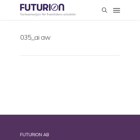
Skip
Menu
to
search
main
content
035_ai aw
FUTURION AB