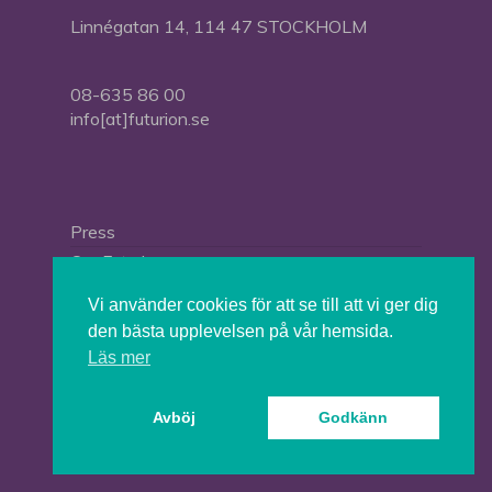
Linnégatan 14, 114 47 STOCKHOLM
08-635 86 00
info[at]futurion.se
Press
Om Futurion
Futurion in English
Vi använder cookies för att se till att vi ger dig
den bästa upplevelsen på vår hemsida.
Läs mer
© 2026 Tankesmedjan Futurion.
Avböj
Godkänn
twitter
facebook
linkedin
instagram
spotify