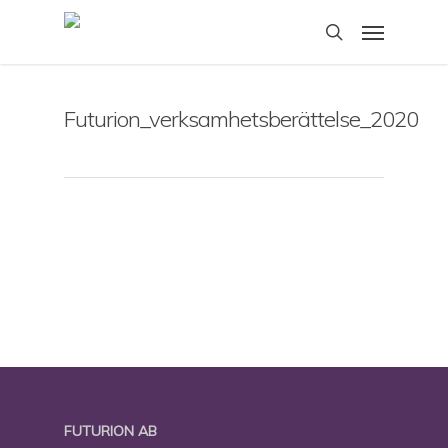
Skip
Menu
to
search
main
content
Futurion_verksamhetsberättelse_2020
FUTURION AB