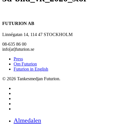
FUTURION AB
Linnégatan 14, 114 47 STOCKHOLM
08-635 86 00
info[at]futurion.se
Press
Om Futurion
Futurion in English
© 2026 Tankesmedjan Futurion.
twitter
facebook
linkedin
instagram
spotify
Close
Almedalen
Menu