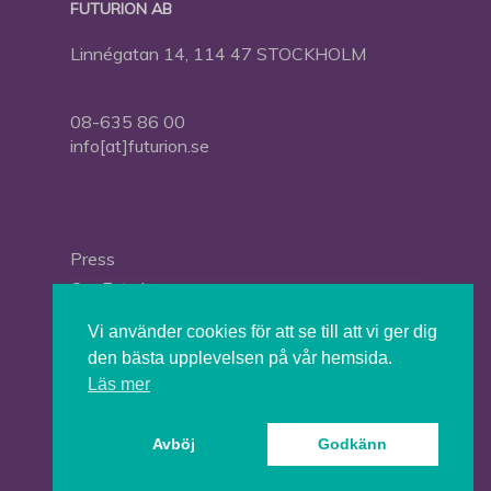
FUTURION AB
Linnégatan 14, 114 47 STOCKHOLM
08-635 86 00
info[at]futurion.se
Press
Om Futurion
Futurion in English
Vi använder cookies för att se till att vi ger dig
den bästa upplevelsen på vår hemsida.
Läs mer
© 2026 Tankesmedjan Futurion.
Avböj
Godkänn
twitter
facebook
linkedin
instagram
spotify