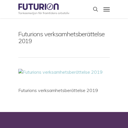
Skip
Menu
to
search
main
content
Futurions verksamhetsberättelse
2019
Futurions verksamhetsberättelse 2019