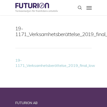
Skip
Menu
to
search
main
content
19-
1171_Verksamhetsberättelse_2019_final
19-
1171_Verksamhetsberättelse_2019_final_low
FUTURION AB