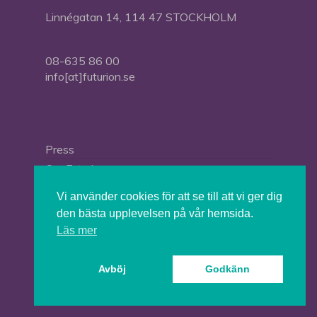
Linnégatan 14, 114 47 STOCKHOLM
08-635 86 00
info[at]futurion.se
Press
Om Futurion
Futurion in English
Vi använder cookies för att se till att vi ger dig
den bästa upplevelsen på vår hemsida.
Läs mer
© 2026 Tankesmedjan Futurion.
Avböj
Godkänn
twitter
facebook
linkedin
instagram
spotify