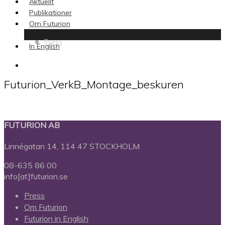
Aktuellt
Publikationer
Om Futurion
Press
In English
search
Futurion_VerkB_Montage_beskuren
FUTURION AB
Linnégatan 14, 114 47 STOCKHOLM
08-635 86 00
info[at]futurion.se
Press
Om Futurion
Futurion in English