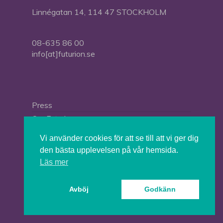
Linnégatan 14, 114 47 STOCKHOLM
08-635 86 00
info[at]futurion.se
Press
Om Futurion
Futurion in English
Vi använder cookies för att se till att vi ger dig
den bästa upplevelsen på vår hemsida.
Läs mer
© 2026 Tankesmedjan Futurion.
Avböj
Godkänn
twitter
facebook
linkedin
instagram
spotify