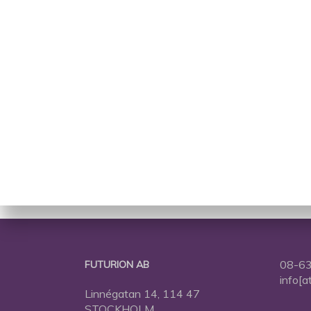
08-63
FUTURION AB
info[a
Linnégatan 14, 114 47
STOCKHOLM