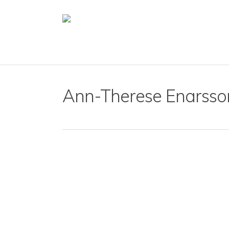
Skip
to
main
content
Ann-Therese Enarsso