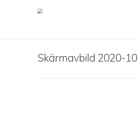
Skip
to
main
content
Skärmavbild 2020-10-