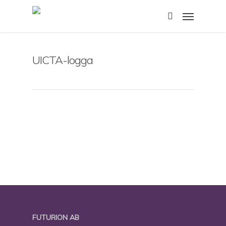
Skip
Menu
to
search
main
content
UICTA-logga
FUTURION AB