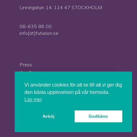
Linnégatan 14, 114 47 STOCKHOLM
08-635 86 00
info[at]futurion.se
Press
Om Futurion
Futurion in English
Vi använder cookies för att se till att vi ger dig
den bästa upplevelsen på vår hemsida.
Läs mer
© 2026 Tankesmedjan Futurion.
Avböj
Godkänn
twitter
facebook
linkedin
instagram
spotify