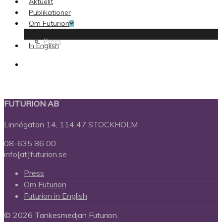
Aktuellt
Publikationer
Om Futurion
Press
In English
search
FUTURION AB
Linnégatan 14, 114 47 STOCKHOLM
08-635 86 00
info[at]futurion.se
Press
Om Futurion
Futurion in English
© 2026 Tankesmedjan Futurion.