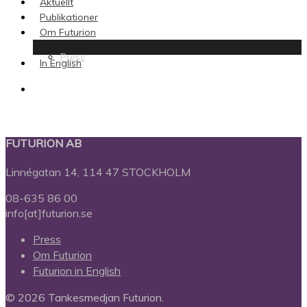
Aktuellt
Publikationer
Om Futurion
Press
In English
search
FUTURION AB
Linnégatan 14, 114 47 STOCKHOLM
08-635 86 00
info[at]futurion.se
Press
Om Futurion
Futurion in English
© 2026 Tankesmedjan Futurion.