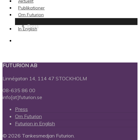
Aktuellt
Publikationer
Om Futurion
Press
In English
search
FUTURION AB
Linnégatan 14, 114 47 STOCKHOLM
08-635 86 00
info[at]futurion.se
Press
Om Futurion
Futurion in English
© 2026 Tankesmedjan Futurion.