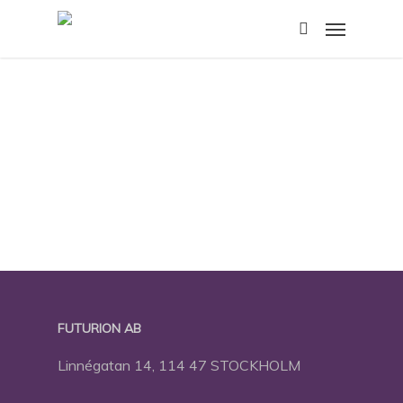
Skip
Menu
to
search
main
content
FUTURION AB
Linnégatan 14, 114 47 STOCKHOLM