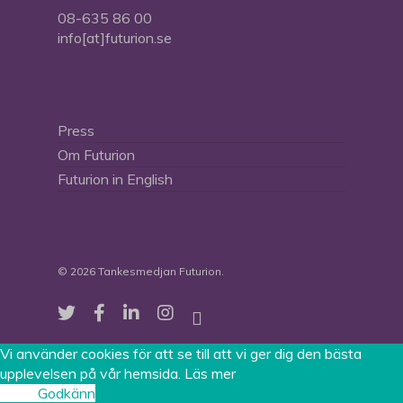
08-635 86 00
info[at]futurion.se
Press
Om Futurion
Futurion in English
© 2026 Tankesmedjan Futurion.
twitter
facebook
linkedin
instagram
spotify
Vi använder cookies för att se till att vi ger dig den bästa
upplevelsen på vår hemsida.
Läs mer
Avböj
Godkänn