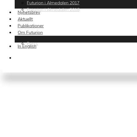
Futurion i Almedalen 2017
Futurion i Almedalen 2018
Nyhetsbrev
Aktuellt
Publikationer
Om Futurion
Press
In English
search