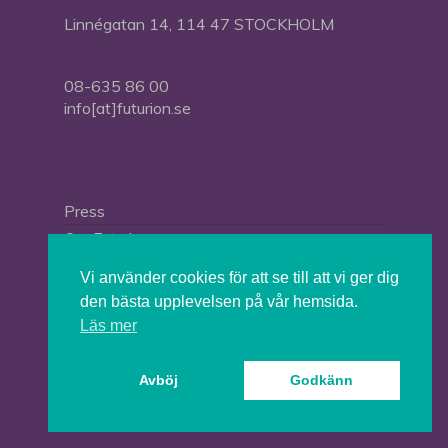
Linnégatan 14, 114 47 STOCKHOLM
08-635 86 00
info[at]futurion.se
Press
Om Futurion
Futurion in English
Vi använder cookies för att se till att vi ger dig
den bästa upplevelsen på vår hemsida.
Läs mer
© 2026 Tankesmedjan Futurion.
Avböj
Godkänn
twitter
facebook
linkedin
instagram
spotify