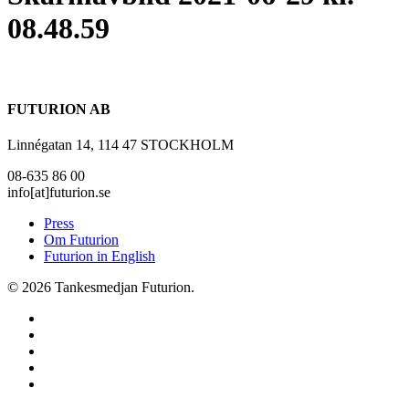
08.48.59
FUTURION AB
Linnégatan 14, 114 47 STOCKHOLM
08-635 86 00
info[at]futurion.se
Press
Om Futurion
Futurion in English
© 2026 Tankesmedjan Futurion.
twitter
facebook
linkedin
instagram
spotify