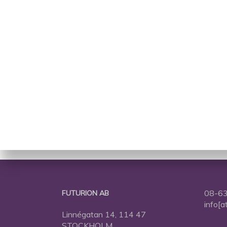
08-63
FUTURION AB
info[a
Linnégatan 14, 114 47
STOCKHOLM