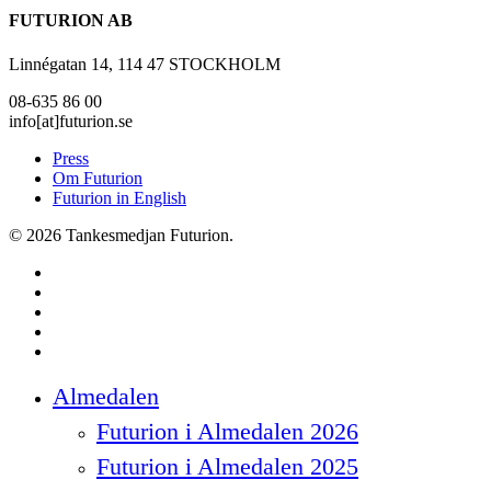
FUTURION AB
Linnégatan 14, 114 47 STOCKHOLM
08-635 86 00
info[at]futurion.se
Press
Om Futurion
Futurion in English
© 2026 Tankesmedjan Futurion.
twitter
facebook
linkedin
instagram
spotify
Close
Almedalen
Menu
Futurion i Almedalen 2026
Futurion i Almedalen 2025