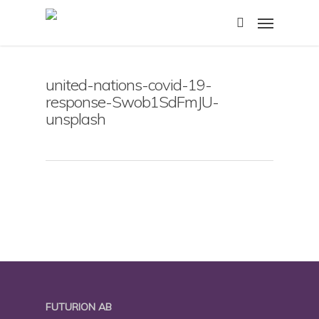
Skip
Menu
to
search
main
content
united-nations-covid-19-
response-Swob1SdFmJU-
unsplash
FUTURION AB