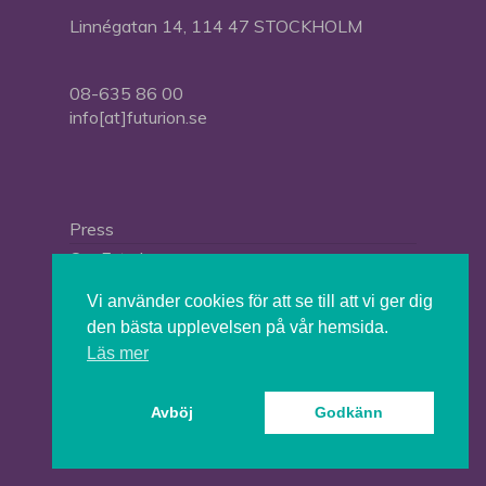
Linnégatan 14, 114 47 STOCKHOLM
08-635 86 00
info[at]futurion.se
Press
Om Futurion
Futurion in English
Vi använder cookies för att se till att vi ger dig
den bästa upplevelsen på vår hemsida.
Läs mer
© 2026 Tankesmedjan Futurion.
Avböj
Godkänn
twitter
facebook
linkedin
instagram
spotify