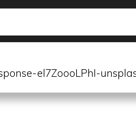
esponse-el7ZoooLPhI-unspla