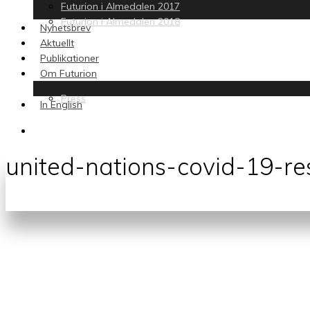
Futurion i Almedalen 2017
Futurion i Almedalen 2018
Nyhetsbrev
Aktuellt
Publikationer
Om Futurion
Press
In English
search
united-nations-covid-19-r