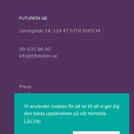
FUTURION AB
Linnégatan 14, 114 47 STOCKHOLM
08-635 86 00
info[at]futurion.se
Press
Om Futurion
Futurion in English
Vi använder cookies för att se till att vi ger dig
den bästa upplevelsen på vår hemsida.
Läs mer
© 2026 Tankesmedjan Futurion.