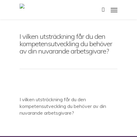
Skip
Menu
to
search
main
content
I vilken utsträckning får du den
kompetensutveckling du behöver
av din nuvarande arbetsgivare?
I vilken utsträckning får du den
kompetensutveckling du behöver av din
nuvarande arbetsgivare?