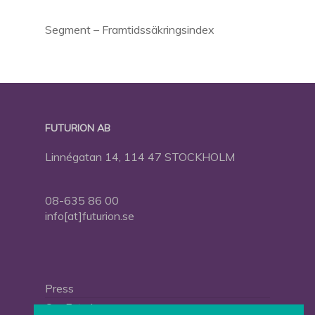
Segment – Framtidssäkringsindex
FUTURION AB
Linnégatan 14, 114 47 STOCKHOLM
08-635 86 00
info[at]futurion.se
Press
Om Futurion