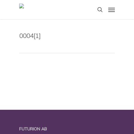
Skip
Menu
to
search
main
content
0004[1]
FUTURION AB