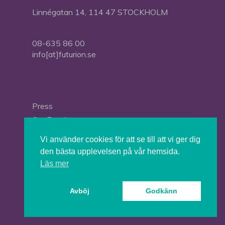
Linnégatan 14, 114 47 STOCKHOLM
08-635 86 00
info[at]futurion.se
Press
Om Futurion
Futurion in English
Vi använder cookies för att se till att vi ger dig
den bästa upplevelsen på vår hemsida.
Läs mer
© 2026 Tankesmedjan Futurion.
Avböj
Godkänn
twitter
facebook
linkedin
instagram
spotify