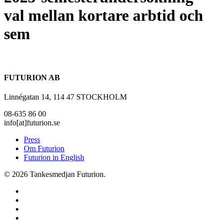
val mellan kortare arbtid och
sem
FUTURION AB
Linnégatan 14, 114 47 STOCKHOLM
08-635 86 00
info[at]futurion.se
Press
Om Futurion
Futurion in English
© 2026 Tankesmedjan Futurion.
twitter
facebook
linkedin
instagram