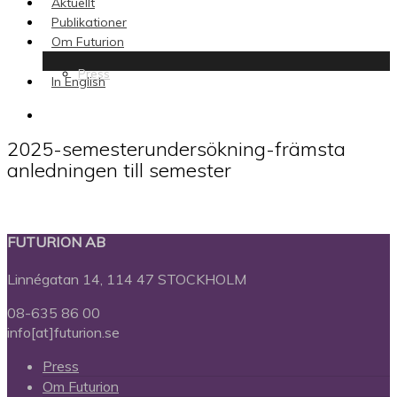
Aktuellt
Publikationer
Om Futurion
Press
In English
search
2025-semesterundersökning-främsta
anledningen till semester
FUTURION AB
Linnégatan 14, 114 47 STOCKHOLM
08-635 86 00
info[at]futurion.se
Press
Om Futurion