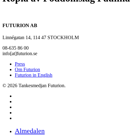
FUTURION AB
Linnégatan 14, 114 47 STOCKHOLM
08-635 86 00
info[at]futurion.se
Press
Om Futurion
Futurion in English
© 2026 Tankesmedjan Futurion.
twitter
facebook
linkedin
instagram
spotify
Close
Almedalen
Menu