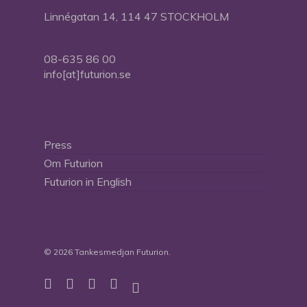
Linnégatan 14, 114 47 STOCKHOLM
08-635 86 00
info[at]futurion.se
Press
Om Futurion
Futurion in English
© 2026 Tankesmedjan Futurion.
twitter
facebook
linkedin
instagram
spotify