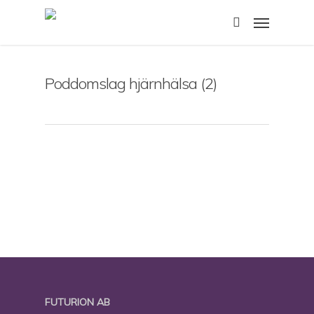
Skip
Menu
to
search
main
content
Poddomslag hjärnhälsa (2)
FUTURION AB